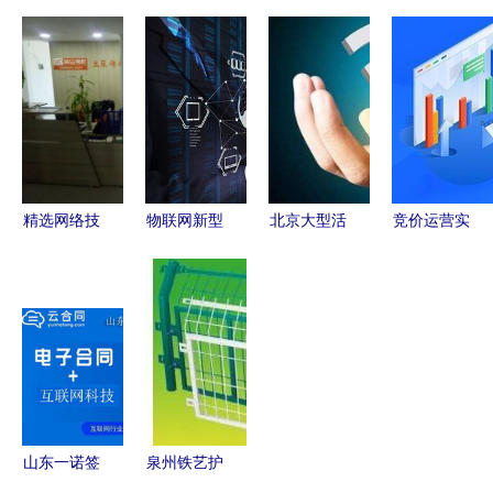
全智信入选
木链科技入
华为以生态
务中的网络
2020年网
选工信部
打响“突围
服务器室
络安全技术
2020年工
战” 网友惊
数字世界的
应用试点示
业互联网试
叹技术太硬
核心枢纽
范名录 强
点示范项目
核
化技术服务
的领航力
精选网络技
物联网新型
北京大型活
竞价运营实
术服务 数
基础设施建
动演出无线
力品牌与制
字化时代的
设三年行动
网络租赁搭
造业网络推
精品生活助
计划发布
建一站式解
广选型参考
手
2023年底
决方案
专业网络技
连接数目标
术服务指南
突破20亿，
加速网络技
山东一诺签
泉州铁艺护
术服务创新