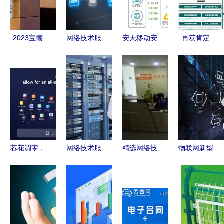
发展路径
环境 网络
防护体系
技术服务
2023宝德
网络技术服
安天移动安
再获肯定
x86服务器
务 数字时
全智信入选
木链科技入
新品全国巡
代的智慧引
2020年网
选工信部
展西安站圆
擎与未来展
络安全技术
2020年工
满落幕 技
望
应用试点示
业互联网试
术创新驱动
范名录 强
点示范项目
工业数字化
化技术服务
转型
的领航力
芯花凋零，
网络技术服
精选网络技
物联网新型
华为以生态
务中的网络
术服务 数
基础设施建
打响“突围
服务器室
字化时代的
设三年行动
战” 网友惊
数字世界的
精品生活助
计划发布
叹技术太硬
核心枢纽
手
2023年底
核
连接数目标