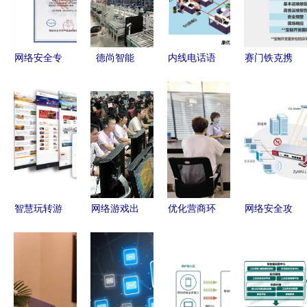
网络安全专
德尚智能
内线电话语
赛门铁克携
用产品安全
以技术之
音网关的网
手云科打造
检测认证申
力，织就网
络技术服务
中外合作新
请与网络技
络服务新图
解析
模式——
术服务融合
景
IT168安全
路径探析
专区网络技
术服务
智慧玩转游
网络游戏出
优化营商环
网络安全攻
戏 网络技
版前需审批
境｜栖霞税
防升级 合
术服务下的
合规与创新
务“四箭齐
勤科技以旗
费用管理策
的平衡之道
发”助力优
舰UTM产
略与可持续
化税收营商
品重构高端