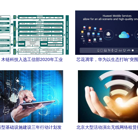
 木链科技入选工信部2020年工业
芯花凋零，华为以生态打响“突围
互联网试点示范项目
惊叹技术太硬核
新型基础设施建设三年行动计划发
北京大型活动演出无线网络租赁
23年底连接数目标突破20亿，加速
式解决方案